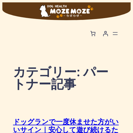
内
容
を
ス
キ
ッ
プ
カテゴリー:
パー
トナー記事
ドッグランで一度休ませた方がい
いサイン｜安心して遊び続けるた