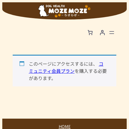
内
容
を
ス
キ
ッ
プ
このページにアクセスするには、
コ
ミュニティ会員プラン
を購入する必要
があります。
HOME