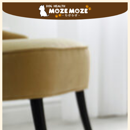
内
容
を
ス
キ
ッ
プ