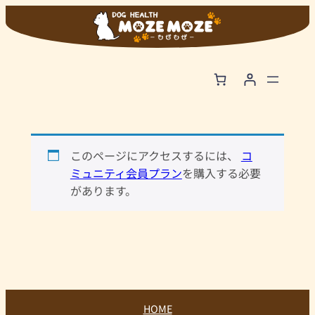
内
容
を
ス
キ
ッ
プ
このページにアクセスするには、
コ
ミュニティ会員プラン
を購入する必要
があります。
HOME