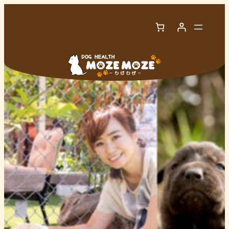
内
容
を
ス
キ
ッ
プ