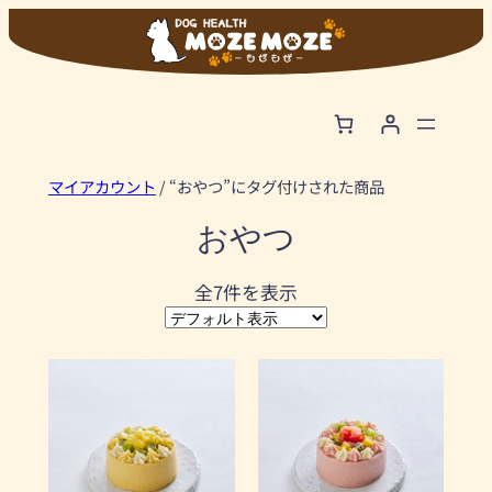
内
容
を
ス
キ
ッ
マイアカウント
/ “おやつ”にタグ付けされた商品
プ
おやつ
全7件を表示