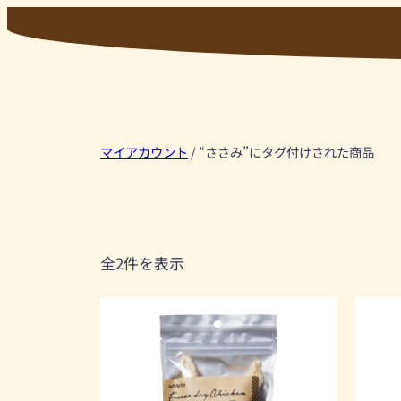
内
容
を
ス
キ
ッ
マイアカウント
/ “ささみ”にタグ付けされた商品
プ
全2件を表示