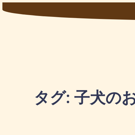
内
容
を
ス
キ
ッ
プ
タグ:
子犬の