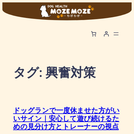
内
容
を
ス
キ
ッ
プ
タグ:
興奮対策
ドッグランで一度休ませた方がい
いサイン｜安心して遊び続けるた
めの見分け方とトレーナーの視点