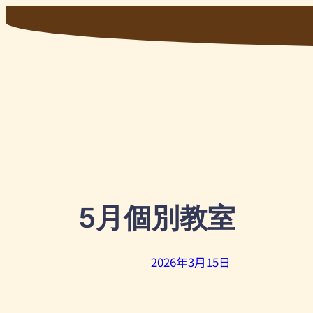
内
容
を
ス
キ
ッ
プ
5月個別教室
2026年3月15日