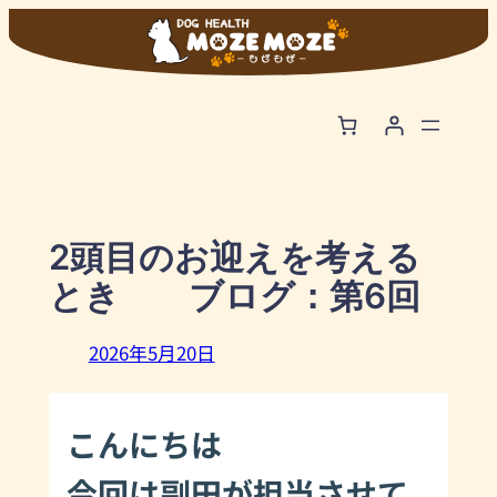
内
容
を
ス
キ
ッ
プ
2頭目のお迎えを考える
とき ブログ：第6回
2026年5月20日
こんにちは
今回は副田が担当させて