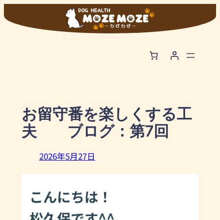
内
容
を
ス
キ
ッ
プ
お留守番を楽しくする工
夫 ブログ：第7回
2026年5月27日
こんにちは！
松久保です^^